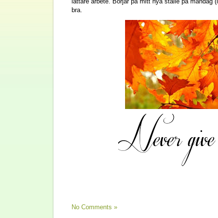
lättare arbete. Börjar på mitt nya ställe på måndag (
bra.
No Comments »