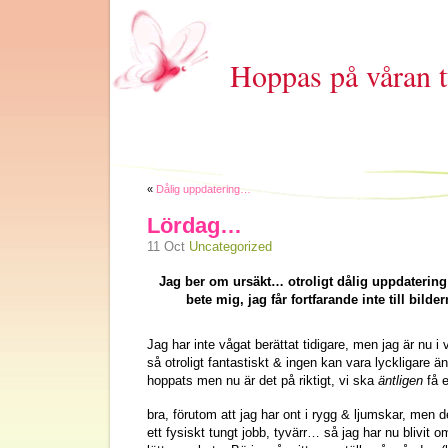
Hoppas på våran t
«
Dålig uppdatering…
Lördag…
11 Oct
Uncategorized
Jag ber om ursäkt… otroligt dålig uppdatering h
bete mig, jag får fortfarande inte till bilde
Jag har inte vågat berättat tidigare, men jag är nu i
så otroligt fantastiskt & ingen kan vara lyckligare än
hoppats men nu är det på riktigt, vi ska
äntligen
få e
bra, förutom att jag har ont i rygg & ljumskar, men 
ett fysiskt tungt jobb, tyvärr… så jag har nu blivit o