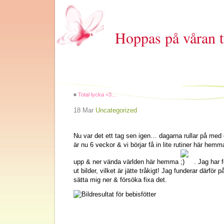
Hoppas på våran t
«
Total lycka <3…
18 Mar
Uncategorized
Nu var det ett tag sen igen… dagarna rullar på med e
är nu 6 veckor & vi börjar få in lite rutiner här hem
upp & ner vända världen här hemma
. Jag har 
ut bilder, vilket är jätte tråkigt! Jag funderar därför
sätta mig ner & försöka fixa det.