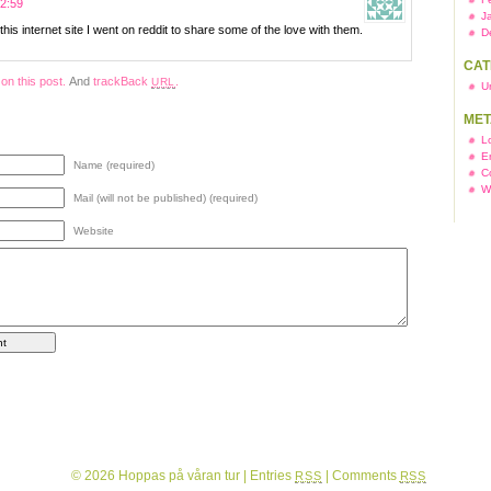
22:59
J
his internet site I went on reddit to share some of the love with them.
D
CAT
n this post.
And
trackBack
.
URL
U
MET
L
E
Name (required)
C
W
Mail (will not be published) (required)
Website
© 2026 Hoppas på våran tur |
Entries
|
Comments
RSS
RSS