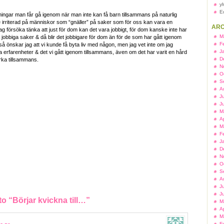
y
E
ningar man får gå igenom när man inte kan få barn tillsammans på naturlig
ite irriterad på människor som “gnäller” på saker som för oss kan vara en
ARC
ag försöka tänka att just för dom kan det vara jobbigt, för dom kanske inte har
M
jobbiga saker & då blir det jobbigare för dom än för de som har gått igenom
F
nd så önskar jag att vi kunde få byta liv med någon, men jag vet inte om jag
J
ra erfarenheter & det vi gått igenom tillsammans, även om det har varit en hård
D
arka tillsammans.
N
O
S
A
J
J
M
A
M
F
J
D
N
O
S
A
J
J
 “Börjar kvickna till…”
M
A
M
F