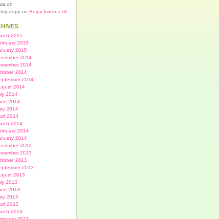
lwa on
ddy Zepp on
Börjar kvickna till…
HIVES
arch 2015
ebruary 2015
anuary 2015
ecember 2014
ovember 2014
ctober 2014
eptember 2014
ugust 2014
uly 2014
une 2014
ay 2014
pril 2014
arch 2014
ebruary 2014
anuary 2014
ecember 2013
ovember 2013
ctober 2013
eptember 2013
ugust 2013
uly 2013
une 2013
ay 2013
pril 2013
arch 2013
ebruary 2013