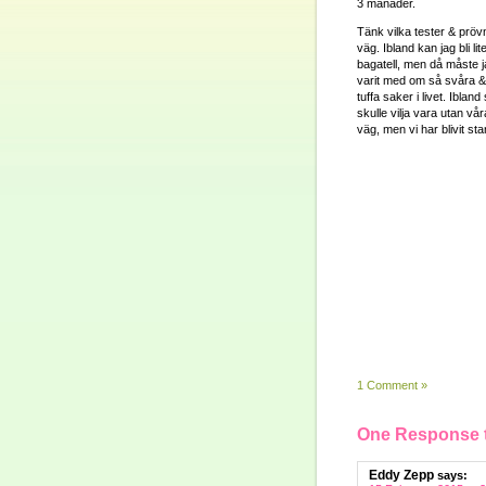
3 månader.
Tänk vilka tester & pröv
väg. Ibland kan jag bli l
bagatell, men då måste j
varit med om så svåra & 
tuffa saker i livet. Ibla
skulle vilja vara utan vå
väg, men vi har blivit st
1 Comment »
One Response to
Eddy Zepp
says: