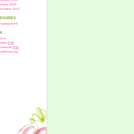
anuary 2013
ecember 2012
EGORIES
ncategorized
A
og in
ntries
RSS
omments
RSS
ordPress.org