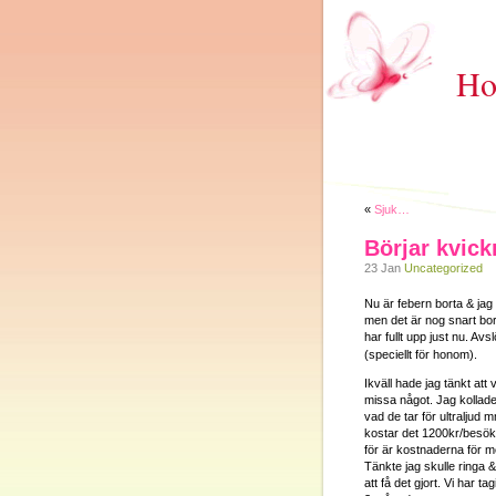
Ho
«
Sjuk…
Börjar kvick
23 Jan
Uncategorized
Nu är febern borta & jag b
men det är nog snart bort
har fullt upp just nu. Avs
(speciellt för honom).
Ikväll hade jag tänkt att 
missa något. Jag kollade
vad de tar för ultraljud 
kostar det 1200kr/besök 
för är kostnaderna för m
Tänkte jag skulle ringa &
att få det gjort. Vi har t