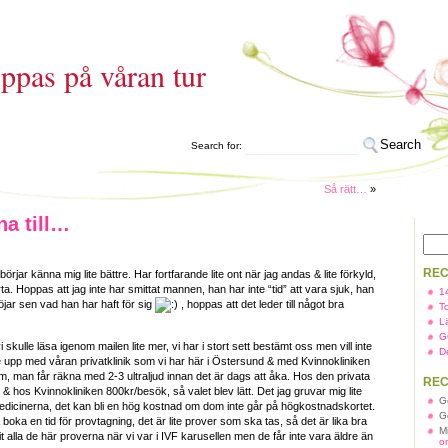
ppas på våran tur
Search for:
Så rätt…
»
na till…
REC
örjar känna mig lite bättre. Har fortfarande lite ont när jag andas & lite förkyld,
a. Hoppas att jag inte har smittat mannen, han har inte “tid” att vara sjuk, han
1
löjar sen vad han har haft för sig
, hoppas att det leder till något bra
T
L
G
vi skulle läsa igenom mailen lite mer, vi har i stort sett bestämt oss men vill inte
D
 upp med våran privatklinik som vi har här i Östersund & med Kvinnokliniken
mm, man får räkna med 2-3 ultraljud innan det är dags att åka. Hos den privata
REC
& hos Kvinnokliniken 800kr/besök, så valet blev lätt. Det jag gruvar mig lite
G
edicinerna, det kan bli en hög kostnad om dom inte går på högkostnadskortet.
G
 boka en tid för provtagning, det är lite prover som ska tas, så det är lika bra
M
agit alla de här proverna när vi var i IVF karusellen men de får inte vara äldre än
o