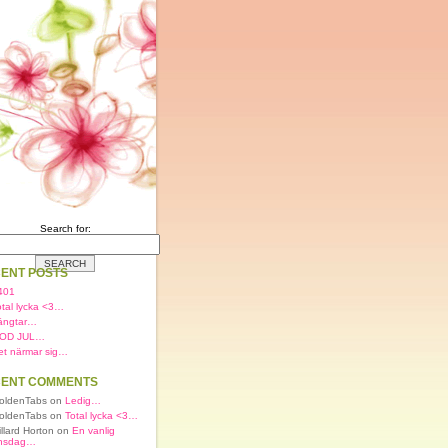
Search for:
ENT POSTS
401
otal lycka <3…
ängtar…
OD JUL…
et närmar sig…
ENT COMMENTS
oldenTabs on
Ledig…
oldenTabs on
Total lycka <3…
illard Horton on
En vanlig
nsdag…