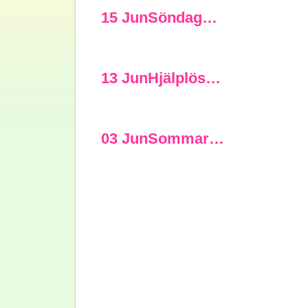
15 Jun
Söndag…
13 Jun
Hjälplös…
03 Jun
Sommar…