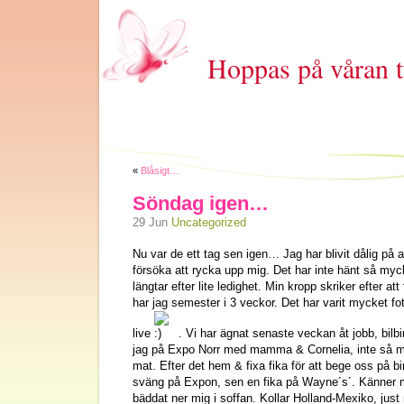
Hoppas på våran t
«
Blåsigt…
Söndag igen…
29 Jun
Uncategorized
Nu var de ett tag sen igen… Jag har blivit dålig på a
försöka att rycka upp mig. Det har inte hänt så my
längtar efter lite ledighet. Min kropp skriker efter at
har jag semester i 3 veckor. Det har varit mycket fo
live
. Vi har ägnat senaste veckan åt jobb, bilb
jag på Expo Norr med mamma & Cornelia, inte så 
mat. Efter det hem & fixa fika för att bege oss på b
sväng på Expon, sen en fika på Wayne´s´. Känner mig
bäddat ner mig i soffan. Kollar Holland-Mexiko, just